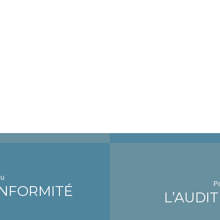
eu
Po
ONFORMITÉ
L’AUDI