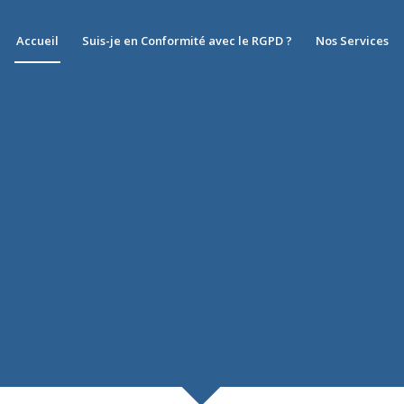
Accueil
Suis-je en Conformité avec le RGPD ?
Nos Services
UDITS RGPD
 le
RGPD 2018
?